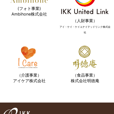
2024年04月04日
メディア
(フォト事業)
2026年06月11日
適時開示
佐賀新聞の「県内企業入社式トップ訓示」にて当社代表 金
Ambihone株式会社
子和斗志の訓示が掲載されました
株式の立会外分売に関するお知らせ
（98KB）
（人財事業）
アイ・ケイ・ケイユナイテッドリンク株式会
2024年04月01日
メディア
社
伊万里ケーブルテレビジョンで「アイ・ケイ・ケイホール
ディングス入社式」について放送されました
（介護事業）
（食品事業）
アイケア株式会社
株式会社明徳庵