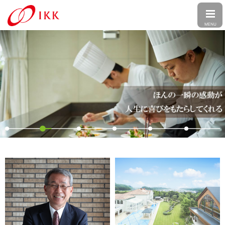
CLOSE
MENU
トップ
企業情報
トップメッセージ
会社概要
事業紹介
経営理念
企業文化
婚礼事業
介護事業
株主・投資家の皆さまへ
行動憲章
コーポレート・ガバナンス
食品事業
フォト事業
トップメッセージ
経営方針
グループ会社情報
沿革
受賞歴
IRニュース
ファン株主の皆さまへ
ニュースリリース
メディア
アイ・ケイ・ケイ株式会社
PT.IKK INDONESIA
採用情報
アイ・ケイ・ケイについて
財務・業績
アクセス
出店候補地募集
アイケア株式会社
株式会社明徳庵
新卒採用
キャリア採用
ESG・SDGs
IR資料室
株式情報
Ambihone株式会社
アルバイト採用
電子公告
IRカレンダー
個人情報保護方針
カスタマーハラスメントに対する基
本方針