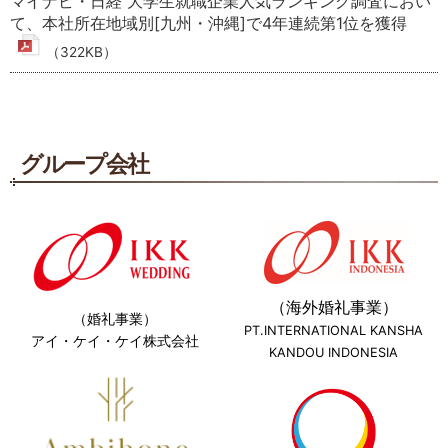
マイナビ・日経 大学生就職企業人気ランキング調査におい
て、本社所在地域別[九州・沖縄]で4年連続第1位を獲得
（322KB）
2026年08月03日
2024年11月05日
お知らせ
メディア
グループ会社
2026年10月期 第3四半期決算は9月10日発表予定です
株式会社ZUUが運営する金融・経済ウェブメディア
『NETMONEY』（https://zuu.co.jp/media/）において、
当社代表者のインタビューが掲載されました
2026年06月19日
適時開示
2024年11月05日
メディア
株式の立会外分売終了及び主要株主の異動に関するお知ら
株式会社ZUUが運営する金融・経済ウェブメディア『ZUU
せ
（144KB）
online』（https://zuuonline.com/）において、当社代表者
（海外婚礼事業）
（婚礼事業）
のインタビューが掲載されました
2026年06月18日
適時開示
PT.INTERNATIONAL KANSHA
アイ・ケイ・ケイ株式会社
KANDOU INDONESIA
株式の立会外分売実施に関するお知らせ
2024年05月01日
（101KB）
メディア
ふくおか経済の「県内企業入社式スケッチ」にて入社式の
2026年06月11日
適時開示
様子が掲載されました
統合報告書2026を掲載しました
（8,553KB）