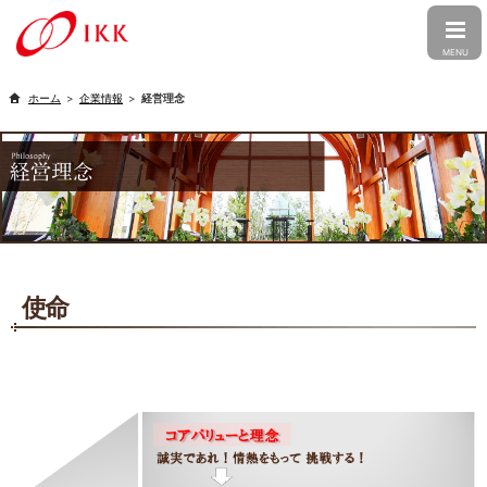
CLOSE
MENU
トップ
企業情報
経営理念
企業情報
トップメッセージ
会社概要
事業紹介
経営理念
企業文化
婚礼事業
介護事業
株主・投資家の皆さまへ
行動憲章
コーポレート・ガバナンス
食品事業
フォト事業
使命
トップメッセージ
経営方針
グループ会社情報
沿革
受賞歴
IRニュース
ファン株主の皆さまへ
ニュースリリース
メディア
アイ・ケイ・ケイ株式会社
PT.IKK INDONESIA
採用情報
アイ・ケイ・ケイについて
財務・業績
アクセス
出店候補地募集
アイケア株式会社
株式会社明徳庵
新卒採用
キャリア採用
ESG・SDGs
IR資料室
株式情報
Ambihone株式会社
アルバイト採用
電子公告
IRカレンダー
個人情報保護方針
カスタマーハラスメントに対する基
本方針