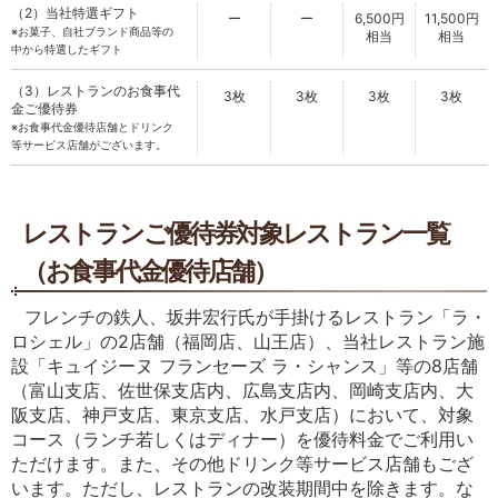
（2）当社特選ギフト
ー
ー
6,500円
11,500円
※お菓子、自社ブランド商品等の
相当
相当
中から特選したギフト
（3）レストランのお食事代
3枚
3枚
3枚
3枚
金ご優待券
※お食事代金優待店舗とドリンク
等サービス店舗がございます。
レストランご優待券対象レストラン一覧
（お食事代金優待店舗）
フレンチの鉄人、坂井宏行氏が手掛けるレストラン「ラ・
ロシェル」の2店舗（福岡店、山王店）、当社レストラン施
設「キュイジーヌ フランセーズ ラ・シャンス」等の8店舗
（富山支店、佐世保支店内、広島支店内、岡崎支店内、大
阪支店、神戸支店、東京支店、水戸支店）において、対象
コース（ランチ若しくはディナー）を優待料金でご利用い
ただけます。また、その他ドリンク等サービス店舗もござ
います。ただし、レストランの改装期間中を除きます。な