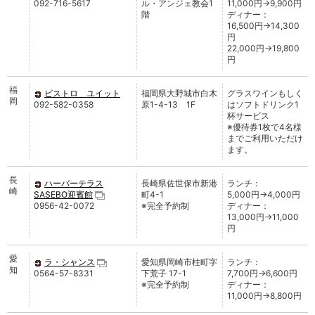
092-716-5617
ル・アンジェ教会1
11,000円→9,900円
階
ディナー：
16,500円→14,300
円
22,000円→19,800
円
福
ビストロ ユイット
福岡県大野城市白木
グラスワインもしく
岡
092-582-0358
原1-4-13 1F
はソフトドリンク1
杯サービス
※優待券1枚で4名様
までご利用いただけ
ます。
長
ハーバーテラス
長崎県佐世保市新港
ランチ：
崎
SASEBO迎賓館
町4-1
5,000円→4,000円
0956-42-0072
※完全予約制
ディナー：
13,000円→11,000
円
愛
ラ・シャンス
愛知県岡崎市柱町字
ランチ：
知
0564-57-8331
下荒子 17-1
7,700円→6,600円
※完全予約制
ディナー：
11,000円→8,800円