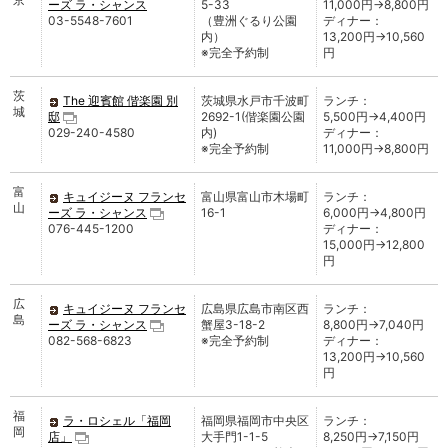
ーズ ラ・シャンス
5-33
11,000円→8,800円
03-5548-7601
（豊洲ぐるり公園
ディナー：
内）
13,200円→10,560
※完全予約制
円
茨
The 迎賓館 偕楽園 別
茨城県水戸市千波町
ランチ：
城
邸
2692-1(偕楽園公園
5,500円→4,400円
029-240-4580
内)
ディナー：
※完全予約制
11,000円→8,800円
富
キュイジーヌ フランセ
富山県富山市木場町
ランチ：
山
ーズ ラ・シャンス
16-1
6,000円→4,800円
076-445-1200
ディナー：
15,000円→12,800
円
広
キュイジーヌ フランセ
広島県広島市南区西
ランチ：
島
ーズ ラ・シャンス
蟹屋3-18-2
8,800円→7,040円
082-568-6823
※完全予約制
ディナー：
13,200円→10,560
円
福
ラ・ロシェル「福岡
福岡県福岡市中央区
ランチ：
岡
店」
大手門1-1-5
8,250円→7,150円