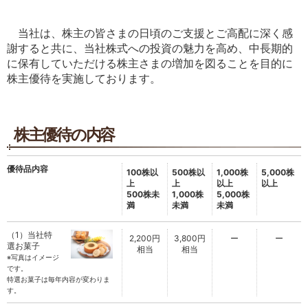
当社は、株主の皆さまの日頃のご支援とご高配に深く感
謝すると共に、当社株式への投資の魅力を高め、中長期的
に保有していただける株主さまの増加を図ることを目的に
株主優待を実施しております。
株主優待の内容
優待品内容
100株以
500株以
1,000株
5,000株
上
上
以上
以上
500株未
1,000株
5,000株
満
未満
未満
（1）当社特
2,200円
3,800円
ー
ー
選お菓子
相当
相当
※写真はイメージ
です。
特選お菓子は毎年内容が変わりま
す。