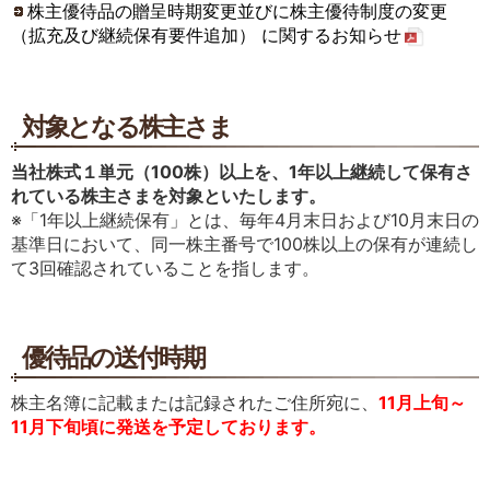
株主優待品の贈呈時期変更並びに株主優待制度の変更
IRよくあるご質問
IRサイトの使い方
（拡充及び継続保有要件追加） に関するお知らせ
サイトマップ
お問い合わせ
English
対象となる株主さま
当社株式１単元（100株）以上を、1年以上継続して保有さ
れている株主さまを対象といたします。​
※「1年以上継続保有」とは、毎年4月末日および10月末日の
基準日において、同一株主番号で100株以上の保有が連続し
て3回確認されていることを指します。​
優待品の送付時期
株主名簿に記載または記録されたご住所宛に、
11月上旬～
11月下旬頃に発送を予定しております。