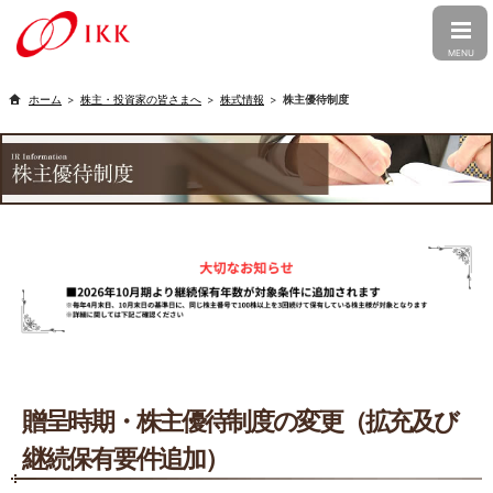
CLOSE
MENU
トップ
株主・投資家の皆さまへ
株式情報
株主優待制度
企業情報
トップメッセージ
会社概要
事業紹介
経営理念
企業文化
婚礼事業
介護事業
株主・投資家の皆さまへ
行動憲章
コーポレート・ガバナンス
食品事業
フォト事業
トップメッセージ
経営方針
グループ会社情報
沿革
受賞歴
IRニュース
ファン株主の皆さまへ
ニュースリリース
メディア
アイ・ケイ・ケイ株式会社
PT.IKK INDONESIA
採用情報
アイ・ケイ・ケイについて
財務・業績
アクセス
出店候補地募集
アイケア株式会社
株式会社明徳庵
贈呈時期・株主優待制度の変更（拡充及び
新卒採用
キャリア採用
ESG・SDGs
IR資料室
株式情報
Ambihone株式会社
継続保有要件追加）
アルバイト採用
電子公告
IRカレンダー
個人情報保護方針
カスタマーハラスメントに対する基
本方針