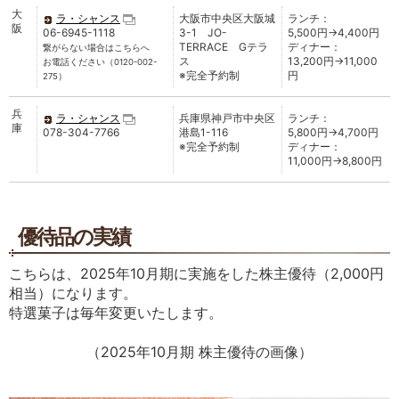
大
ラ・シャンス
大阪市中央区大阪城
ランチ：
阪
06-6945-1118
3-1 JO-
5,500円→4,400円
TERRACE Gテラ
ディナー：
繋がらない場合はこちらへ
ス
13,200円→11,000
お電話ください（0120-002-
※完全予約制
円
275）
兵
ラ・シャンス
兵庫県神戸市中央区
ランチ：
庫
078-304-7766
港島1-116
5,800円→4,700円
※完全予約制
ディナー：
11,000円→8,800円
優待品の実績
こちらは、2025年10月期に実施をした株主優待（2,000円
相当）になります。
特選菓子は毎年変更いたします。
（2025年10月期 株主優待の画像）