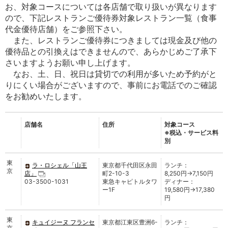
お、対象コースについては各店舗で取り扱いが異なります
ので、下記レストランご優待券対象レストラン一覧（食事
代金優待店舗）をご参照下さい。
また、レストランご優待券につきましては現金及び他の
優待品との引換えはできませんので、あらかじめご了承下
さいますようお願い申し上げます。
なお、土、日、祝日は貸切での利用が多いため予約がと
りにくい場合がございますので、事前にお電話でのご確認
をお勧めいたします。
店舗名
住所
対象コース
※税込・サービス料
別
東
ラ・ロシェル「山王
東京都千代田区永田
ランチ：
京
店」
町2-10-3
8,250円→7,150円
03-3500-1031
東急キャピトルタワ
ディナー：
ー1F
19,580円→17,380
円
東
キュイジーヌ フランセ
東京都江東区豊洲6-
ランチ：
京