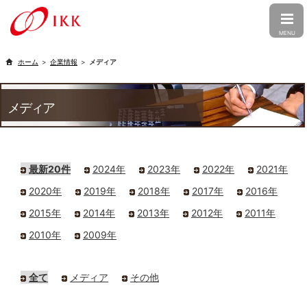
CLOSE
MENU
トップ
企業情報
メディア
企業情報
メディア
トップメッセージ
会社概要
事業紹介
経営理念
企業文化
婚礼事業
介護事業
株主・投資家の皆さまへ
最新20件
2024年
2023年
2022年
2021年
行動憲章
コーポレート・ガバナンス
食品事業
フォト事業
トップメッセージ
経営方針
2020年
2019年
2018年
2017年
2016年
グループ会社情報
沿革
受賞歴
2015年
2014年
2013年
2012年
2011年
IRニュース
ファン株主の皆さまへ
ニュースリリース
メディア
アイ・ケイ・ケイ株式会社
PT.IKK INDONESIA
採用情報
2010年
2009年
アイ・ケイ・ケイについて
財務・業績
アクセス
出店候補地募集
アイケア株式会社
株式会社明徳庵
新卒採用
キャリア採用
ESG・SDGs
IR資料室
株式情報
Ambihone株式会社
全て
メディア
その他
アルバイト採用
電子公告
IRカレンダー
個人情報保護方針
カスタマーハラスメントに対する基
本方針