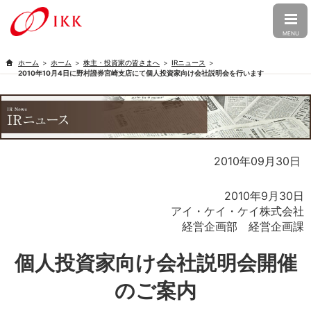
CLOSE
MENU
トップ
ホーム
株主・投資家の皆さまへ
IRニュース
2010年10月4日に野村證券宮崎支店にて個人投資家向け会社説明会を行います
企業情報
トップメッセージ
会社概要
事業紹介
経営理念
企業文化
婚礼事業
介護事業
2010年09月30日
株主・投資家の皆さまへ
行動憲章
コーポレート・ガバナンス
食品事業
フォト事業
トップメッセージ
経営方針
2010年9月30日
グループ会社情報
沿革
受賞歴
アイ・ケイ・ケイ株式会社
IRニュース
ファン株主の皆さまへ
経営企画部 経営企画課
ニュースリリース
メディア
アイ・ケイ・ケイ株式会社
PT.IKK INDONESIA
採用情報
アイ・ケイ・ケイについて
財務・業績
アクセス
出店候補地募集
アイケア株式会社
株式会社明徳庵
個人投資家向け会社説明会開催
新卒採用
キャリア採用
ESG・SDGs
IR資料室
株式情報
Ambihone株式会社
のご案内
アルバイト採用
電子公告
IRカレンダー
個人情報保護方針
カスタマーハラスメントに対する基
本方針