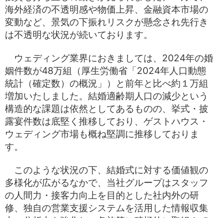
IRよくあるご質問
IRサイトの使い方
海外経済の不透明感や物価上昇、金融資本市場の
サイトマップ
お問い合わせ
変動など、景気の下振れリスクが懸念され先行き
は不透明な状況が続いております。
English
ウェディング業界におきましては、2024年の婚
姻件数が48万組（厚生労働省「2024年人口動態
統計（確定数）の概況」）と前年と比べ約１万組
増加いたしました。結婚適齢期人口の減少という
構造的な課題は依然としてあるものの、挙式・披
露宴件数は底堅く推移しており、ゲストハウス・
ウェディング市場も概ね堅調に推移しておりま
す。
このような状況の下、結婚式に対する価値観の
多様化が広がるなかで、当社グループはスタッフ
の人間力・接客力向上を目的とした社内外の研
修、独自の営業支援システムを活用した情報収集