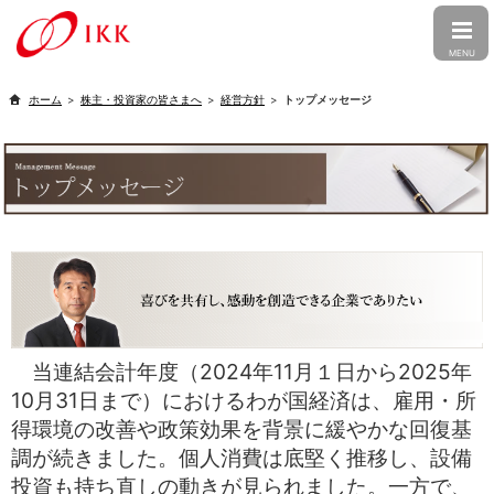
CLOSE
MENU
トップ
株主・投資家の皆さまへ
経営方針
トップメッセージ
企業情報
トップメッセージ
会社概要
事業紹介
経営理念
企業文化
婚礼事業
介護事業
株主・投資家の皆さまへ
行動憲章
コーポレート・ガバナンス
食品事業
フォト事業
トップメッセージ
経営方針
グループ会社情報
沿革
受賞歴
IRニュース
ファン株主の皆さまへ
ニュースリリース
メディア
アイ・ケイ・ケイ株式会社
PT.IKK INDONESIA
当連結会計年度（2024年11月１日から2025年
採用情報
アイ・ケイ・ケイについて
財務・業績
10月31日まで）におけるわが国経済は、雇用・所
アクセス
出店候補地募集
アイケア株式会社
株式会社明徳庵
新卒採用
キャリア採用
ESG・SDGs
得環境の改善や政策効果を背景に緩やかな回復基
IR資料室
株式情報
Ambihone株式会社
調が続きました。個人消費は底堅く推移し、設備
アルバイト採用
電子公告
IRカレンダー
個人情報保護方針
カスタマーハラスメントに対する基
投資も持ち直しの動きが見られました。一方で、
本方針