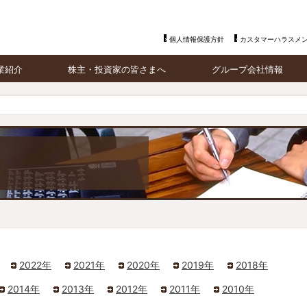
個人情報保護方針
カスタマーハラスメ
業紹介
株主・投資家の皆さまへ
グループ会社情報
礼事業
トップメッセージ
アイ・ケイ・ケイ株式会社
護事業
経営方針
PT.IKK INDONESIA
品事業
IRニュース
アイケア株式会社
ォト事業
ファン株主の皆さまへ
株式会社明徳庵
アイ・ケイ・ケイについて
Ambihone株式会社
財務・業績
IR資料室
株式情報
電子公告
2022年
2021年
2020年
2019年
2018年
IRカレンダー
2014年
2013年
2012年
2011年
2010年
IRよくあるご質問