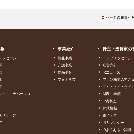
ページの先頭へ
情報
事業紹介
株主・投資家の
メッセージ
婚礼事業
トップメッセージ
要
介護事業
経営方針
念
食品事業
IRニュース
化
フォト事業
ファン株主の皆さ
章
アイ・ケイ・ケイ
レート・ガバナンス
財務・業績
IR資料室
株式情報
スリリース
電子公告
ア
IRカレンダー
ス
IRよくあるご質問