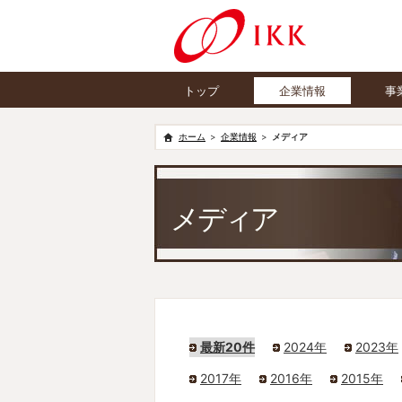
トップ
企業情報
事
トップメッセージ
婚
企業情報
メディア
会社概要
介
経営理念
食
企業文化
フ
メディア
行動憲章
コーポレート・ガバナンス
沿革
受賞歴
ニュースリリース
最新20件
2024年
2023年
メディア
2017年
2016年
2015年
アクセス